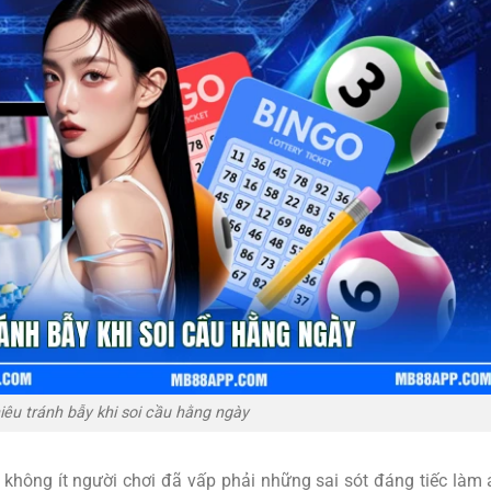
iêu tránh bẫy khi soi cầu hằng ngày
 không ít người chơi đã vấp phải những sai sót đáng tiếc làm