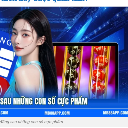
 đằng sau những con số cực phẩm