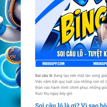
Soi cầu lô
đang tạo nên một làn sóng giải 
Việc nắm bắt quy luật của những con số 
thân vào hành trình chinh phục những giả
thực thụ ngay bây giờ.
Soi cầu lô là gì? Vì sao