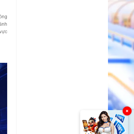
hông
ránh
 vực
×