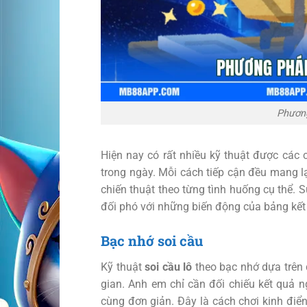
Phương
Hiện nay có rất nhiều kỹ thuật được các 
trong ngày. Mỗi cách tiếp cận đều mang lạ
chiến thuật theo từng tình huống cụ thể
đối phó với những biến động của bảng kết
Bạc nhớ soi cầu
Kỹ thuật
soi cầu lô
theo bạc nhớ dựa trên q
gian. Anh em chỉ cần đối chiếu kết quả
cùng đơn giản. Đây là cách chơi kinh điể