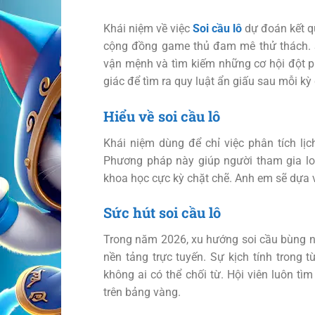
Khái niệm về việc
Soi cầu lô
dự đoán kết qu
cộng đồng game thủ đam mê thử thách. 
vận mệnh và tìm kiếm những cơ hội đột phá
giác để tìm ra quy luật ẩn giấu sau mỗi kỳ
Hiểu về soi cầu lô
Khái niệm dùng để chỉ việc phân tích lị
Phương pháp này giúp người tham gia loạ
khoa học cực kỳ chặt chẽ. Anh em sẽ dựa v
Sức hút soi cầu lô
Trong năm 2026, xu hướng soi cầu bùng nổ
nền tảng trực tuyến. Sự kịch tính trong 
không ai có thể chối từ. Hội viên luôn tì
trên bảng vàng.