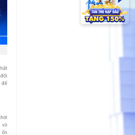
nhất
 đổi
g để
thời
y vô
ỳ ổn