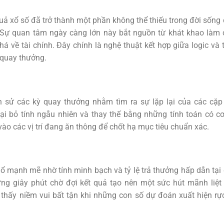
ả xổ số đã trở thành một phần không thể thiếu trong đời sống
Sự quan tâm ngày càng lớn này bắt nguồn từ khát khao làm 
 về tài chính. Đây chính là nghệ thuật kết hợp giữa logic và 
 quay thưởng.
ch sử các kỳ quay thưởng nhằm tìm ra sự lặp lại của các cặp
i bỏ tính ngẫu nhiên và thay thế bằng những tính toán có c
ào các vị trí đang ăn thông để chốt hạ mục tiêu chuẩn xác.
 mạnh mẽ nhờ tính minh bạch và tỷ lệ trả thưởng hấp dẫn tại
từng giây phút chờ đợi kết quả tạo nên một sức hút mãnh liệ
m thấy niềm vui bất tận khi những con số dự đoán xuất hiện rự