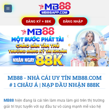
Bỏ
qua
nội
dung
ĐĂNG KÝ + 88K
ĐĂNG NHẬP
MB88 - NHÀ CÁI UY TÍN MB88.COM
# 1 CHÂU Á | NẠP ĐẦU NHẬN 888K
MB88
hiện đang là cái tên làm mưa làm gió trên thị trường
giải trí trực tuyến với sự đầu tư vô cùng mạnh mẽ vào hệ