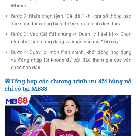
iPhone.
Bước 2: Nhấn chọn lệnh “Cài đặt” khi cửa sổ thông báo
xác nhận tải xuống hiển thị trên màn hình điện thoại.
Bước 3: Vào Cài đặt chung -> Quản lý thiết bị -> Chọn
nhà phát hành ứng dụng và nhấn vào nút “Tin cậy”.
Bước 4: Quay lại màn hình chính, khởi động ứng dụng
và đăng nhập tài khoản để bắt đầu tham gia các ván
cược hấp dẫn.
🎁Tổng hợp các chương trình ưu đãi bùng nổ
chỉ có tại MB88