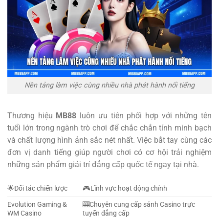
Nền tảng làm việc cùng nhiều nhà phát hành nổi tiếng
Thương hiệu
MB88
luôn ưu tiên phối hợp với những tên
tuổi lớn trong ngành trò chơi để chắc chắn tính minh bạch
và chất lượng hình ảnh sắc nét nhất. Việc bắt tay cùng các
đơn vị danh tiếng giúp người chơi có cơ hội trải nghiệm
những sản phẩm giải trí đẳng cấp quốc tế ngay tại nhà.
🌟Đối tác chiến lược
🎮Lĩnh vực hoạt động chính
Evolution Gaming &
🎰Chuyên cung cấp sảnh Casino trực
WM Casino
tuyến đẳng cấp