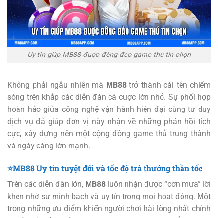
Uy tín giúp MB88 được đông đảo game thủ tin chọn
Không phải ngẫu nhiên mà
MB88
trở thành cái tên chiếm
sóng trên khắp các diễn đàn cá cược lớn nhỏ. Sự phối hợp
hoàn hảo giữa công nghệ vận hành hiện đại cùng tư duy
dịch vụ đã giúp đơn vị này nhận về những phản hồi tích
cực, xây dựng nên một cộng đồng game thủ trung thành
và ngày càng lớn mạnh.
⭐MB88 Uy tín tuyệt đối và tốc độ trả thưởng thần tốc
Trên các diễn đàn lớn,
MB88
luôn nhận được “cơn mưa” lời
khen nhờ sự minh bạch và uy tín trong mọi hoạt động. Một
trong những ưu điểm khiến người chơi hài lòng nhất chính