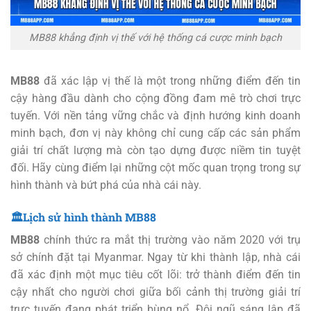
MB88 khẳng định vị thế với hệ thống cá cược minh bạch
MB88
đã xác lập vị thế là một trong những điểm đến tin
cậy hàng đầu dành cho cộng đồng đam mê trò chơi trực
tuyến. Với nền tảng vững chắc và định hướng kinh doanh
minh bạch, đơn vị này không chỉ cung cấp các sản phẩm
giải trí chất lượng mà còn tạo dựng được niềm tin tuyệt
đối. Hãy cùng điểm lại những cột mốc quan trọng trong sự
hình thành và bứt phá của nhà cái này.
🏛️Lịch sử hình thành MB88
MB88
chính thức ra mắt thị trường vào năm 2020 với trụ
sở chính đặt tại Myanmar. Ngay từ khi thành lập, nhà cái
đã xác định một mục tiêu cốt lõi: trở thành điểm đến tin
cậy nhất cho người chơi giữa bối cảnh thị trường giải trí
trực tuyến đang phát triển bùng nổ. Đội ngũ sáng lập đã