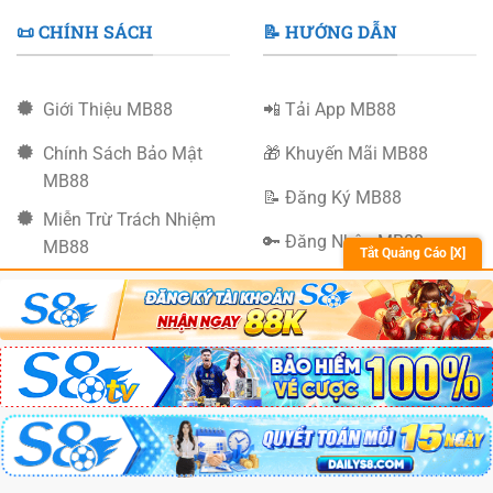
📜 CHÍNH SÁCH
📝 HƯỚNG DẪN
Giới Thiệu MB88
📲 Tải App MB88
Chính Sách Bảo Mật
🎁 Khuyến Mãi MB88
MB88
📝 Đăng Ký MB88
Miễn Trừ Trách Nhiệm
🔑 Đăng Nhập MB88
MB88
Tắt Quảng Cáo [X]
Điều Khoản Điều Kiện
💰 Nạp Tiền MB88
MB88
💵 Rút Tiền MB88
Quyền Riêng Tư MB88
📞 Liên Hệ MB88
🗺️ Sitemap