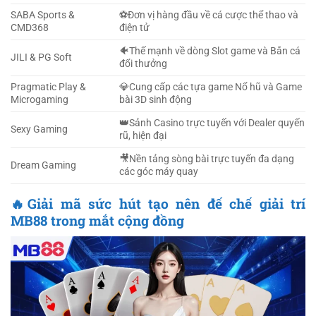
SABA Sports &
⚽Đơn vị hàng đầu về cá cược thể thao và
CMD368
điện tử
🐠Thế mạnh về dòng Slot game và Bắn cá
JILI & PG Soft
đổi thưởng
Pragmatic Play &
💎Cung cấp các tựa game Nổ hũ và Game
Microgaming
bài 3D sinh động
👑Sảnh Casino trực tuyến với Dealer quyến
Sexy Gaming
rũ, hiện đại
🎥Nền tảng sòng bài trực tuyến đa dạng
Dream Gaming
các góc máy quay
🔥Giải mã sức hút tạo nên đế chế giải trí
MB88 trong mắt cộng đồng