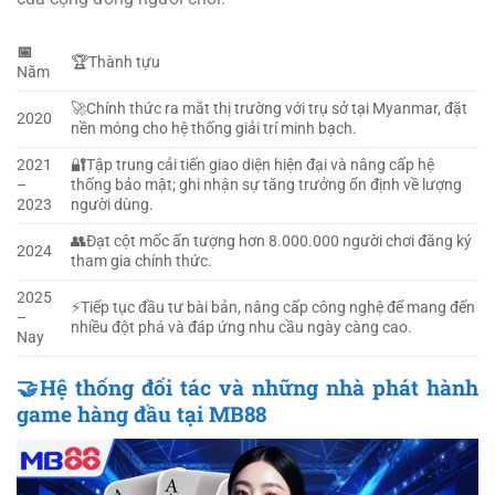
📅
🏆Thành tựu
Năm
🚀Chính thức ra mắt thị trường với trụ sở tại Myanmar, đặt
2020
nền móng cho hệ thống giải trí minh bạch.
2021
🔐Tập trung cải tiến giao diện hiện đại và nâng cấp hệ
–
thống bảo mật; ghi nhận sự tăng trưởng ổn định về lượng
2023
người dùng.
👥Đạt cột mốc ấn tượng hơn 8.000.000 người chơi đăng ký
2024
tham gia chính thức.
2025
⚡Tiếp tục đầu tư bài bản, nâng cấp công nghệ để mang đến
–
nhiều đột phá và đáp ứng nhu cầu ngày càng cao.
Nay
🤝Hệ thống đối tác và những nhà phát hành
game hàng đầu tại MB88