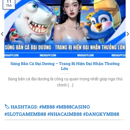
11
Th5
Súng Bắn Cá Đại Dương – Trang Bị Hiện Đại Nhận Thưởng
Lớn
Súng bắn cá đại dương là công cụ quan trọng nhất giúp ngư thủ
chinh [...]
🏷️ HASHTAGS: #MB88 #MB88CASINO
#SLOTGAMEMB88 #NHACAIMB88 #DANGKYMB88