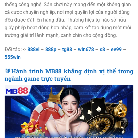
thống công nghệ. Sân chơi này mang đến một không gian
cá cược chuyên nghiệp, nơi mọi quyền lợi của người dùng
đều được đặt lên hàng đầu. Thương hiệu tự hào sở hữu
giấy phép hoạt động hợp pháp, cam kết tạo dựng một môi
trường giải trí lành mạnh, xanh chín cho cộng đồng.
Đối tác >>
888vi
–
888p
–
tg88
–
win678
–
s8
–
ev99
–
555win
🔰Hành trình MB88 khẳng định vị thế trong
ngành game trực tuyến