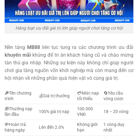
Hàng loạt ưu đãi giá trị lớn giúp người chơi tăng cơ hội
Nền tảng
MB88
liên tục tung ra các chương trình ưu đãi
khuyến mãi
khủng để tri ân khách hàng cũ và chào mừng
tân thủ gia nhập. Những sự kiện này không chỉ giúp người
chơi gia tăng nguồn vốn khởi nghiệp mà còn mang đến cơ
hội nhận về những phần quà hiện vật vô cùng giá trị.
🎉
Tên chương
💳Mức nạp
🔄Yêu cầu
💰Giá trị thưởng
trình
tối thiểu
vòng cược
🎁Thưởng nạp
100.000
100% giá trị nạp
18 – 20 vòng
lần đầu
VNĐ
💸Hoàn trả
Không giới
1 vòng duy
Lên đến 2.0%
hàng ngày
hạn
nhất