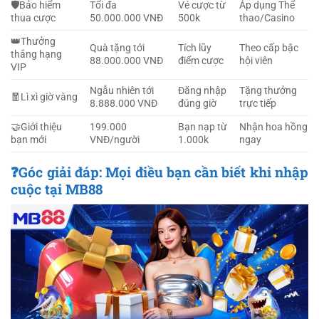
🛡️Bảo hiểm
Tối đa
Vé cược từ
Áp dụng Thể
thua cược
50.000.000 VNĐ
500k
thao/Casino
👑Thưởng
Quà tặng tới
Tích lũy
Theo cấp bậc
thắng hạng
88.000.000 VNĐ
điểm cược
hội viên
VIP
Ngẫu nhiên tới
Đăng nhập
Tặng thưởng
🧧Lì xì giờ vàng
8.888.000 VNĐ
đúng giờ
trực tiếp
🤝Giới thiệu
199.000
Bạn nạp từ
Nhận hoa hồng
bạn mới
VNĐ/người
1.000k
ngay
❓Góc giải đáp: Mọi điều bạn cần biết khi nhập
cuộc tại MB88