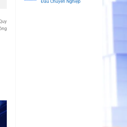
Đấu Chuyên Nghiệp
 Quy
hông