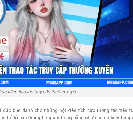
hực hiện thao tác truy cập thường xuyên
đặc biệt dành cho những hội viên tích cực tương tác trên t
ng bỏ lỡ các thông tin quan trọng cũng như các sự kiện tặng