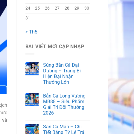
24
25
26
27
28
29
30
31
« Th5
BÀI VIẾT MỚI CẬP NHẬP
Súng Bắn Cá Đại
Dương – Trang Bị
Hiện Đại Nhận
Thưởng Lớn
Bắn Cá Long Vương
MB88 – Siêu Phẩm
kịch
Giải Trí Đổi Thưởng
thức
2026
p và
Săn Cá Mập – Chi
Tiết Bảng Tỷ Lệ Trả