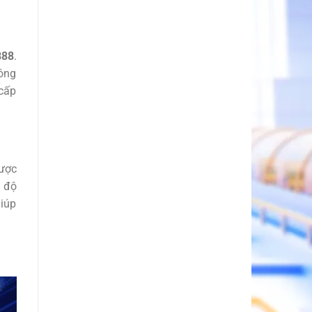
B88
.
hông
 cấp
được
c độ
giúp