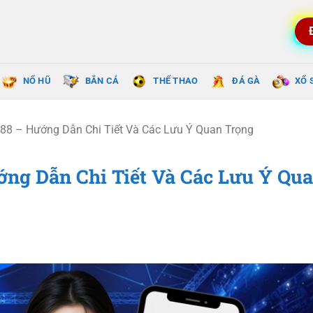
NỔ HŨ
BẮN CÁ
THỂ THAO
ĐÁ GÀ
XỔ 
8 – Hướng Dẫn Chi Tiết Và Các Lưu Ý Quan Trọng
ng Dẫn Chi Tiết Và Các Lưu Ý Qu