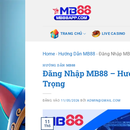
Bỏ
qua
nội
dung
TRANG CHỦ
LIVE CASINO
Home
-
Hướng Dẫn MB88
-
Đăng Nhập MB8
HƯỚNG DẪN MB88
Đăng Nhập MB88 – Hướ
Trọng
ĐĂNG VÀO
11/05/2026
BỞI
ADMIN@GMAIL.COM
11
Th5