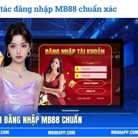
o tác đăng nhập MB88 chuẩn xác