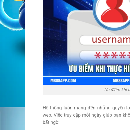
Ưu điểm khi t
Hệ thống luôn mang đến những quyền lợi 
web. Việc truy cập mỗi ngày giúp bạn khô
bất ngờ.