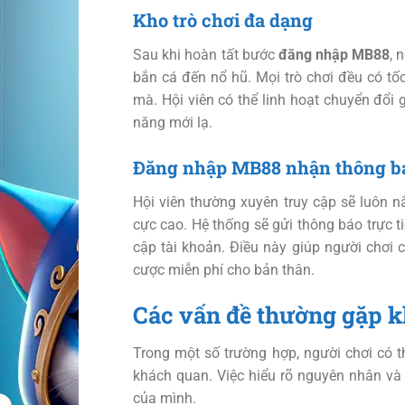
Kho trò chơi đa dạng
Sau khi hoàn tất bước
đăng nhập MB88
, 
bắn cá đến nổ hũ. Mọi trò chơi đều có tốc
mà. Hội viên có thể linh hoạt chuyển đổ
năng mới lạ.
Đăng nhập MB88 nhận thông b
Hội viên thường xuyên truy cập sẽ luôn 
cực cao. Hệ thống sẽ gửi thông báo trực t
cập tài khoản. Điều này giúp người chơi
cược miễn phí cho bản thân.
Các vấn đề thường gặp k
Trong một số trường hợp, người chơi có t
khách quan. Việc hiểu rõ nguyên nhân và 
của mình.