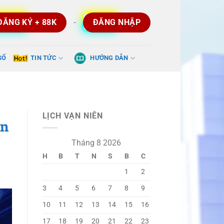
ĐĂNG KÝ + 88K
ĐĂNG NHẬP
-
SỐ
TIN TỨC
HƯỚNG DẪN
LỊCH VẠN NIÊN
an
Tháng 8 2026
H
B
T
N
S
B
C
1
2
3
4
5
6
7
8
9
10
11
12
13
14
15
16
17
18
19
20
21
22
23