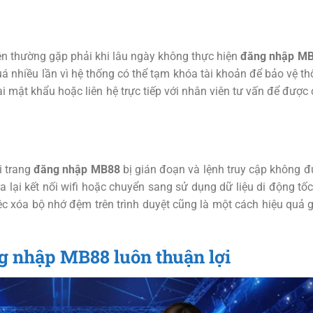
iên thường gặp phải khi lâu ngày không thực hiện
đăng nhập M
á nhiều lần vì hệ thống có thể tạm khóa tài khoản để bảo vệ t
lại mật khẩu hoặc liên hệ trực tiếp với nhân viên tư vấn để được
i trang
đăng nhập MB88
bị gián đoạn và lệnh truy cập không 
a lại kết nối wifi hoặc chuyển sang sử dụng dữ liệu di động tố
ệc xóa bộ nhớ đệm trên trình duyệt cũng là một cách hiệu quả 
ng nhập MB88 luôn thuận lợi